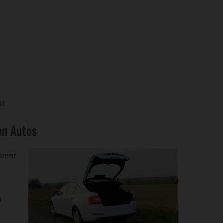
st
en Autos
immer
m