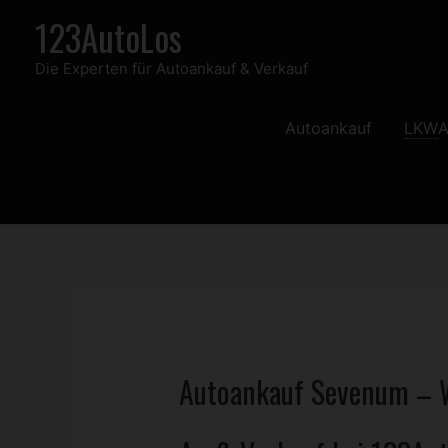
Zum
123AutoLos
Inhalt
Die Experten für Autoankauf & Verkauf
springen
Autoankauf
LKW
A
Autoankauf Sevenum – W