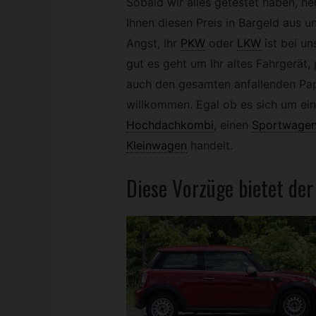
Sobald wir alles getestet haben, n
Ihnen diesen Preis in Bargeld aus u
Angst, Ihr
PKW
oder
LKW
ist bei u
gut es geht um Ihr altes Fahrgerät,
auch den gesamten anfallenden Papi
willkommen. Egal ob es sich um ein
Hochdachkombi
,
einen
Sportwage
Kleinwagen
handelt.
Diese Vorzüge bietet de