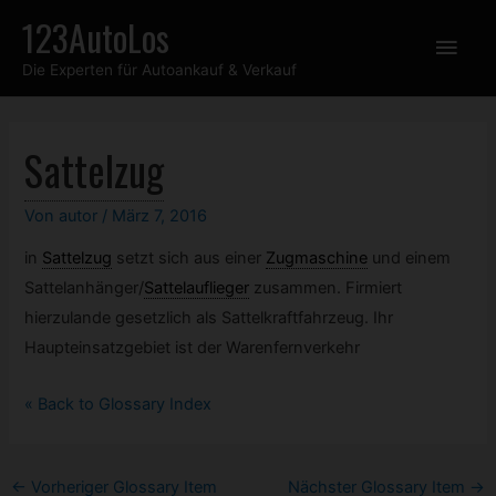
Zum
123AutoLos
Hau
Inhalt
Die Experten für Autoankauf & Verkauf
springen
Sattelzug
Von
autor
/
März 7, 2016
in
Sattelzug
setzt sich aus einer
Zugmaschine
und einem
Sattelanhänger
/
Sattelauflieger
zusammen. Firmiert
hierzulande gesetzlich als Sattelkraftfahrzeug. Ihr
Haupteinsatzgebiet ist der Warenfernverkehr
« Back to Glossary Index
Post
←
Vorheriger Glossary Item
Nächster Glossary Item
→