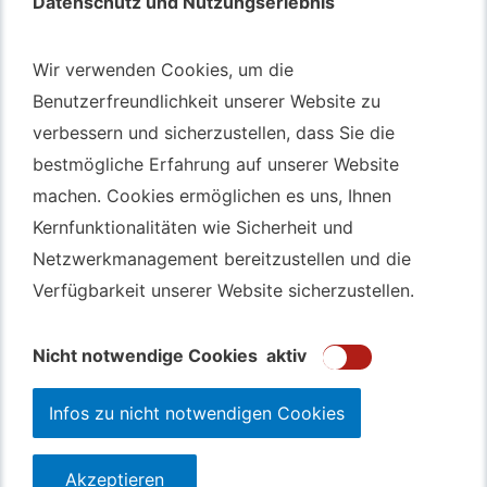
Datenschutz und Nutzungserlebnis
Datenschutz und Nutzungserlebnis
Autotransport – An & Verkauf
Wir verwenden Cookies, um die
Wir verwenden Cookies, um die
Benutzerfreundlichkeit unserer Website zu
Benutzerfreundlichkeit unserer Website zu
Autotransport Bochum
verbessern und sicherzustellen, dass Sie die
verbessern und sicherzustellen, dass Sie die
Autotransport Düsseldorf
bestmögliche Erfahrung auf unserer Website
bestmögliche Erfahrung auf unserer Website
Autotransport Essen
machen. Cookies ermöglichen es uns, Ihnen
machen. Cookies ermöglichen es uns, Ihnen
Autoexport Gelsenkirchen
Kernfunktionalitäten wie Sicherheit und
Kernfunktionalitäten wie Sicherheit und
Autoexport Herne
Netzwerkmanagement bereitzustellen und die
Netzwerkmanagement bereitzustellen und die
Autoüberführung Leverkusen
Verfügbarkeit unserer Website sicherzustellen.
Verfügbarkeit unserer Website sicherzustellen.
Autoüberführung Mülheim an der Ruhr
Gebrauchtwagen
Ankauf Bochum
Nicht notwendige Cookies
Nicht notwendige Cookies
aktiv
aktiv
Infos zu nicht notwendigen Cookies
Infos zu nicht notwendigen Cookies
Akzeptieren
Akzeptieren