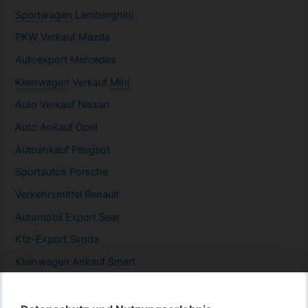
Sportwagen
Lamborghini
PKW
Verkauf Mazda
Autoexport Mercedes
Kleinwagen
Verkauf
Mini
Auto Verkauf Nissan
Auto Ankauf Opel
Autoankauf Peugeot
Sportautos Porsche
Verkehrsmittel Renault
Automobil
Export Seat
Kfz-
Export Skoda
Kleinwagen
Ankauf Smart