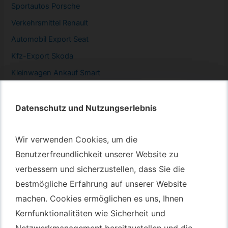
Sportautos Porsche
Verkehrsmittel Renault
Automobil
Export Seat
Kfz-
Export Skoda
Kleinwagen
Ankauf Smart
Datenschutz und Nutzungserlebnis
Datenschutz und Nutzungserlebnis
Autotransport – An & Verkauf
Wir verwenden Cookies, um die
Wir verwenden Cookies, um die
Benutzerfreundlichkeit unserer Website zu
Benutzerfreundlichkeit unserer Website zu
Autotransport Bochum
verbessern und sicherzustellen, dass Sie die
verbessern und sicherzustellen, dass Sie die
Autotransport Düsseldorf
bestmögliche Erfahrung auf unserer Website
bestmögliche Erfahrung auf unserer Website
Autotransport Essen
machen. Cookies ermöglichen es uns, Ihnen
machen. Cookies ermöglichen es uns, Ihnen
Autoexport Gelsenkirchen
Kernfunktionalitäten wie Sicherheit und
Kernfunktionalitäten wie Sicherheit und
Autoexport Herne
Netzwerkmanagement bereitzustellen und die
Netzwerkmanagement bereitzustellen und die