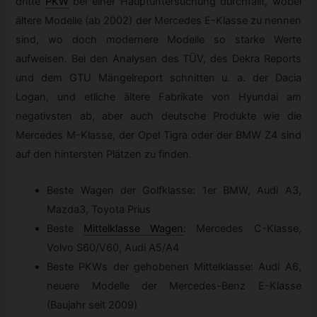
dritte
PKW
bei einer Hauptuntersuchung durchfällt, wobei
ältere Modelle (ab 2002) der Mercedes E-Klasse zu nennen
sind, wo doch modernere Modelle so starke Werte
aufweisen. Bei den Analysen des TÜV, des Dekra Reports
und dem GTU Mängelreport schnitten u. a. der Dacia
Logan, und etliche ältere Fabrikate von Hyundai am
negativsten ab, aber auch deutsche Produkte wie die
Mercedes M-Klasse, der Opel Tigra oder der BMW Z4 sind
auf den hintersten Plätzen zu finden.
Beste Wagen der Golfklasse: 1er BMW, Audi A3,
Mazda3, Toyota Prius
Beste
Mittelklasse Wagen
:
Mercedes C-Klasse,
Volvo S60/V60, Audi A5/A4
Beste PKWs der gehobenen Mittelklasse: Audi A6,
neuere Modelle der Mercedes-Benz E-Klasse
(Baujahr seit 2009)