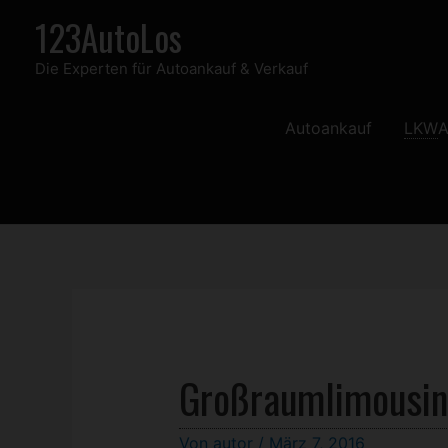
Zum
123AutoLos
Inhalt
Die Experten für Autoankauf & Verkauf
springen
Autoankauf
LKW
A
Großraumlimousin
Von
autor
/
März 7, 2016