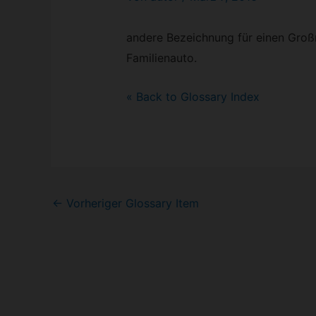
andere Bezeichnung für einen Großr
Familienauto.
« Back to Glossary Index
Post
←
Vorheriger Glossary Item
navigation