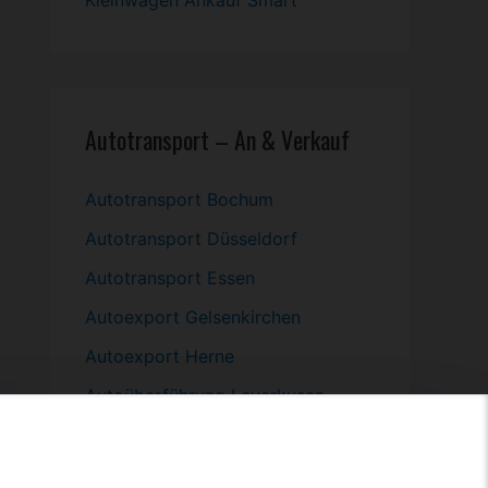
Kleinwagen
Ankauf Smart
Autotransport – An & Verkauf
Autotransport Bochum
Autotransport Düsseldorf
Autotransport Essen
Autoexport Gelsenkirchen
Autoexport Herne
Autoüberführung Leverkusen
Autoüberführung Mülheim an der
Ruhr