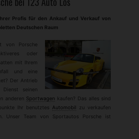
sche bei 123 Auto Los
Ihrer Profis für den Ankauf und Verkauf von
pletten Deutschen Raum
at von Porsche
ktiveres oder
hatten mit Ihrem
nfall und eine
get? Der Antrieb
 Dienst seinen
nen anderen
Sportwagen
kaufen? Das alles sind
punkte Ihr benutztes
Automobil
zu verkaufen
n. Unser Team von Sportautos Porsche ist