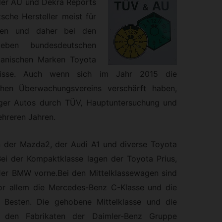
der AU und Dekra Reports
tsche Hersteller meist für
tehen und daher bei den
Neben bundesdeutschen
apanischen Marken Toyota
isse. Auch wenn sich im Jahr 2015 die
chen Überwachungsvereins verschärft haben,
iger Autos durch TÜV, Hauptuntersuchung und
ehreren Jahren.
rn der Mazda2, der Audi A1 und diverse Toyota
Bei der Kompaktklasse lagen der Toyota Prius,
1er BMW vorne.Bei den Mittelklassewagen sind
r allem die Mercedes-Benz C-Klasse und die
esten. Die gehobene Mittelklasse und die
den Fabrikaten der Daimler-Benz Gruppe