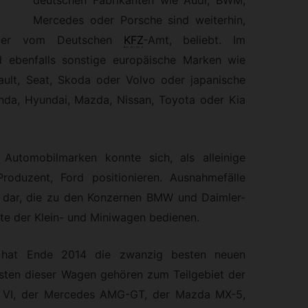
deutschen Fabrikanten wie Audi, BWM,
Mercedes oder Porsche sind weiterhin,
der vom Deutschen
KFZ
-
Amt, beliebt. Im
d ebenfalls sonstige europäische Marken wie
nault, Seat, Skoda oder Volvo oder japanische
nda, Hyundai, Mazda, Nissan, Toyota oder Kia
 Automobilmarken konnte sich, als alleinige
roduzent, Ford positionieren. Ausnahmefälle
 dar, die zu den Konzernen BMW und Daimler-
e der Klein- und Miniwagen bedienen.
 hat Ende 2014 die zwanzig besten neuen
sten dieser Wagen gehören zum Teilgebiet der
 VI, der Mercedes AMG-GT, der Mazda MX-5,