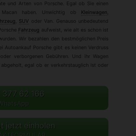
ate und Arten von Porsche. Egal ob Sie einen
n Macan haben. Unwichtig ob
Kleinwagen
,
hrzeug
,
SUV
oder Van. Genauso unbedeutend
 Porsche
Fahrzeug
aufweist, wie alt es schon ist
wurden. Wir bezahlen den bestmöglichen Preis
ei Autoankauf Porsche gibt es keinen Verdruss
n oder verborgenen Gebühren. Und ihr Wagen
abgeholt, egal ob er verkehrstauglich ist oder
 377 62 166
WhatsApp
 jetzt einholen
AKTFORMULAR