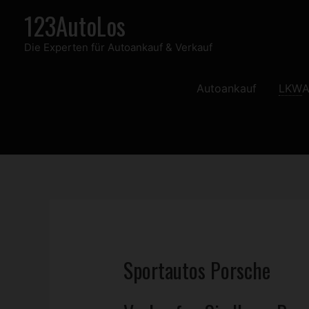
Zum
123AutoLos
Inhalt
Die Experten für Autoankauf & Verkauf
springen
Autoankauf
LKW
A
Sportautos Porsche