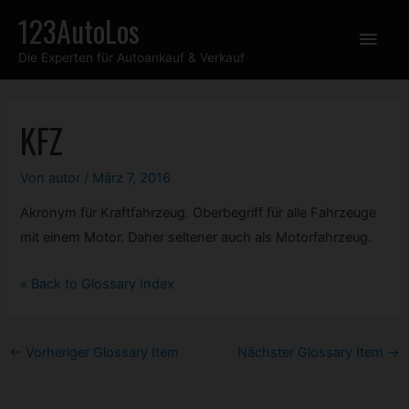
Zum
123AutoLos
Hau
Inhalt
Die Experten für Autoankauf & Verkauf
springen
KFZ
Von
autor
/
März 7, 2016
Akronym für Kraftfahrzeug. Oberbegriff für alle Fahrzeuge
mit einem Motor. Daher seltener auch als Motorfahrzeug.
« Back to Glossary Index
Post
←
Vorheriger Glossary Item
Nächster Glossary Item
→
navigation