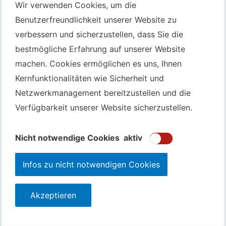
Wir verwenden Cookies, um die
Wir verwenden Cookies, um die
Benutzerfreundlichkeit unserer Website zu
Benutzerfreundlichkeit unserer Website zu
Autotransport Bochum
verbessern und sicherzustellen, dass Sie die
verbessern und sicherzustellen, dass Sie die
Autotransport Düsseldorf
bestmögliche Erfahrung auf unserer Website
bestmögliche Erfahrung auf unserer Website
Autotransport Essen
machen. Cookies ermöglichen es uns, Ihnen
machen. Cookies ermöglichen es uns, Ihnen
Autoexport Gelsenkirchen
Kernfunktionalitäten wie Sicherheit und
Kernfunktionalitäten wie Sicherheit und
Autoexport Herne
Netzwerkmanagement bereitzustellen und die
Netzwerkmanagement bereitzustellen und die
Autoüberführung Leverkusen
Verfügbarkeit unserer Website sicherzustellen.
Verfügbarkeit unserer Website sicherzustellen.
Autoüberführung Mülheim an der Ruhr
Gebrauchtwagen
Ankauf Bochum
Nicht notwendige Cookies
Nicht notwendige Cookies
aktiv
aktiv
Infos zu nicht notwendigen Cookies
Infos zu nicht notwendigen Cookies
Akzeptieren
Akzeptieren
123autolos.de
Datenschutz
Impressum
Sitemap