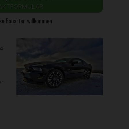
AKTFORMULAR
ese Bauarten willkommen
ax
y-