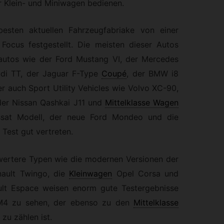
 Klein- und Miniwagen bedienen.
sten aktuellen Fahrzeugfabriake von einer
Focus festgestellt. Die meisten dieser Autos
autos wie der Ford Mustang VI, der Mercedes
di TT, der Jaguar F-Type
Coupé
, der BMW i8
r auch Sport Utility Vehicles wie Volvo XC-90,
er Nissan Qashkai J11 und
Mittelklasse Wagen
ssat Modell, der neue Ford Mondeo und die
Test gut vertreten.
wertere Typen wie die modernen Versionen der
ault Twingo, die
Kleinwagen
Opel Corsa und
lt Espace weisen enorm gute Testergebnisse
 M4 zu sehen, der ebenso zu den
Mittelklasse
zu zählen ist.