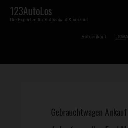
Zum
123AutoLos
Inhalt
Die Experten für Autoankauf & Verkauf
springen
Autoankauf
LKW
A
Gebrauchtwagen
Ankauf