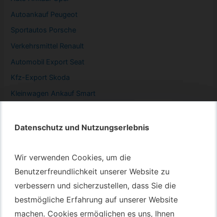
Autoankauf Peugeot
Sportautos Porsche
Verkehrsmittel Renault
Automobil
Export Seat
Kfz-
Export Skoda
Kleinwagen
Ankauf Smart
Datenschutz und Nutzungserlebnis
Datenschutz und Nutzungserlebnis
Autotransport – An & Verkauf
Wir verwenden Cookies, um die
Wir verwenden Cookies, um die
Autotransport Bochum
Benutzerfreundlichkeit unserer Website zu
Benutzerfreundlichkeit unserer Website zu
verbessern und sicherzustellen, dass Sie die
verbessern und sicherzustellen, dass Sie die
Autotransport Düsseldorf
bestmögliche Erfahrung auf unserer Website
bestmögliche Erfahrung auf unserer Website
Autotransport Essen
machen. Cookies ermöglichen es uns, Ihnen
machen. Cookies ermöglichen es uns, Ihnen