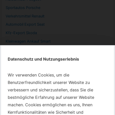
Sportautos Porsche
Verkehrsmittel Renault
Automobil
Export Seat
Kfz-
Export Skoda
Kleinwagen
Ankauf Smart
Datenschutz und Nutzungserlebnis
Datenschutz und Nutzungserlebnis
Autotransport – An & Verkauf
Wir verwenden Cookies, um die
Wir verwenden Cookies, um die
Benutzerfreundlichkeit unserer Website zu
Benutzerfreundlichkeit unserer Website zu
Autotransport Bochum
verbessern und sicherzustellen, dass Sie die
verbessern und sicherzustellen, dass Sie die
Autotransport Düsseldorf
bestmögliche Erfahrung auf unserer Website
bestmögliche Erfahrung auf unserer Website
Autotransport Essen
machen. Cookies ermöglichen es uns, Ihnen
machen. Cookies ermöglichen es uns, Ihnen
Autoexport Gelsenkirchen
Kernfunktionalitäten wie Sicherheit und
Kernfunktionalitäten wie Sicherheit und