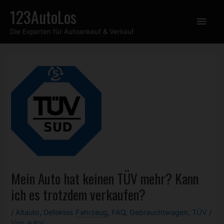
Zum
123AutoLos
Hau
Inhalt
Die Experten für Autoankauf & Verkauf
springen
Mein Auto hat keinen TÜV mehr? Kann
ich es trotzdem verkaufen?
/
Altauto
,
Defektes
Fahrzeug
,
FAQ
,
Gebrauchtwagen
,
TÜV
/
Von
autor