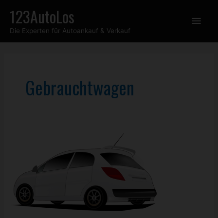
Zum
123AutoLos
Hau
Inhalt
Die Experten für Autoankauf & Verkauf
springen
Gebrauchtwagen