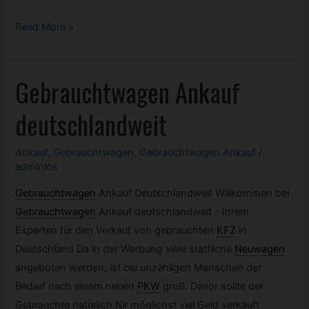
Mein
Read More »
Auto
hat
Gebrauchtwagen
Ankauf
keinen
TÜV
deutschlandweit
mehr?
Kann
Ankauf
,
Gebrauchtwagen
,
Gebrauchtwagen Ankauf
/
ich
adminlos
es
Gebrauchtwagen
Ankauf Deutschlandweit Willkommen bei
trotzdem
Gebrauchtwagen
Ankauf deutschlandweit – Ihrem
verkaufen?
Experten für den Verkauf von gebrauchten
KFZ
in
Deutschland Da in der Werbung viele stattliche
Neuwagen
angeboten werden, ist bei unzähligen Menschen der
Bedarf nach einem neuen
PKW
groß. Davor sollte der
Gebrauchte natürlich für möglichst viel Geld verkauft