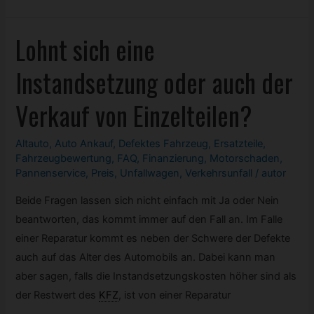
liegt
bei
Lohnt sich eine
meinem
Verkehrsmittel
Instandsetzung oder auch der
ein
Totalschaden
Verkauf von Einzelteilen?
vor?
Altauto
,
Auto Ankauf
,
Defektes
Fahrzeug
,
Ersatzteile
,
Fahrzeugbewertung
,
FAQ
,
Finanzierung
,
Motorschaden
,
Pannenservice
,
Preis
,
Unfallwagen
,
Verkehrsunfall
/
autor
Beide Fragen lassen sich nicht einfach mit Ja oder Nein
beantworten, das kommt immer auf den Fall an. Im Falle
einer Reparatur kommt es neben der Schwere der Defekte
auch auf das Alter des Automobils an. Dabei kann man
aber sagen, falls die Instandsetzungskosten höher sind als
der Restwert des
KFZ
,
ist von einer Reparatur