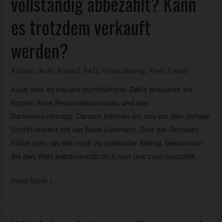
vollständig abbezahlt? Kann
werden?
es trotzdem verkauft
werden?
Altauto
,
Auto Ankauf
,
FAQ
,
Finanzierung
,
Preis
/
autor
Auch dies ist bei uns durchführbar. Dafür brauchen wir
Kopien Ihres Personalausweises und des
Darlehensvertrags. Danach können wir uns um den übrigen
Schriftverkehr mit der Bank kümmern. Sollt der Restwert
höher sein, als der noch zu zahlender Betrag, bekommen
Sie den Wert selbstverständlich von uns zurückgezahlt.
Das
Read More »
Auto
ist
noch