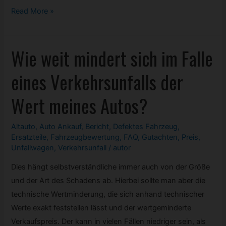
Lohnt
Read More »
sich
eine
Wie weit mindert sich im Falle
Instandsetzung
oder
eines Verkehrsunfalls der
auch
der
Wert meines Autos?
Verkauf
von
Altauto
,
Auto Ankauf
,
Bericht
,
Defektes
Fahrzeug
,
Einzelteilen?
Ersatzteile
,
Fahrzeugbewertung
,
FAQ
,
Gutachten
,
Preis
,
Unfallwagen
,
Verkehrsunfall
/
autor
Dies hängt selbstverständliche immer auch von der Größe
und der Art des Schadens ab. Hierbei sollte man aber die
technische Wertminderung, die sich anhand technischer
Werte exakt feststellen lässt und der wertgeminderte
Verkaufspreis. Der kann in vielen Fällen niedriger sein, als