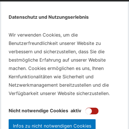
Datenschutz und Nutzungserlebnis
Datenschutz und Nutzungserlebnis
Autotransport – An & Verkauf
Wir verwenden Cookies, um die
Wir verwenden Cookies, um die
Benutzerfreundlichkeit unserer Website zu
Benutzerfreundlichkeit unserer Website zu
Autotransport Bochum
verbessern und sicherzustellen, dass Sie die
verbessern und sicherzustellen, dass Sie die
Autotransport Düsseldorf
bestmögliche Erfahrung auf unserer Website
bestmögliche Erfahrung auf unserer Website
Autotransport Essen
machen. Cookies ermöglichen es uns, Ihnen
machen. Cookies ermöglichen es uns, Ihnen
Autoexport Gelsenkirchen
Kernfunktionalitäten wie Sicherheit und
Kernfunktionalitäten wie Sicherheit und
Autoexport Herne
Netzwerkmanagement bereitzustellen und die
Netzwerkmanagement bereitzustellen und die
Autoüberführung Leverkusen
Verfügbarkeit unserer Website sicherzustellen.
Verfügbarkeit unserer Website sicherzustellen.
Autoüberführung Mülheim an der Ruhr
Gebrauchtwagen
Ankauf Bochum
Nicht notwendige Cookies
Nicht notwendige Cookies
aktiv
aktiv
Infos zu nicht notwendigen Cookies
Infos zu nicht notwendigen Cookies