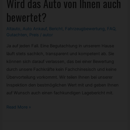
Wird das Auto von Ihnen auch
nicht
bewertet?
vollständig
abbezahlt?
Altauto
,
Auto Ankauf
,
Bericht
,
Fahrzeugbewertung
,
FAQ
,
Kann
Gutachten
,
Preis
/
autor
es
Ja auf jeden Fall. Eine Begutachtung in unserem Hause
trotzdem
läuft stets sachlich, transparent und kompetent ab. Sie
verkauft
können sich darauf verlassen, das bei einer Bewertung
werden?
durch unsere Fachkräfte kein Fachchinesisch und keine
Übervorteilung vorkommt. Wir teilen Ihnen bei unserer
Inspektion den bestmöglichen Wert mit und geben Ihnen
auf Wunsch auch einen fachkundigen Lagebericht mit.
Wird
Read More »
das
Auto