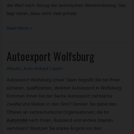
der Wert nach Abzug der technischen Wertminderung. Das
liegt daran, dass nicht viele private
Wie
Read More »
weit
mindert
Autoexport Wolfsburg
sich
im
Falle
Altauto
,
Auto Ankauf
/
autor
eines
Autoexport Wolfsburg Unser Team begrüßt Sie bei Ihren
Verkehrsunfalls
sicheren, qualifizierten, direkten Autoexport in Wolfsburg.
der
Kommen Ihnen bei der Sache Autoexport zahlreiche
Wert
Zweifel und Risiken in den Sinn? Denken Sie dabei des
meines
Öfteren an verbrecherische Organisationen, die Ihr
Autos?
Automobil
nach Polen, Russland und andere Staaten
verhökern? Besitzen Sie starke Ängste vor den