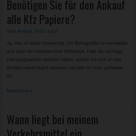
Benötigen Sie für den Ankauf
von
Ihnen
alle
Kfz
Papiere?
auch
bewertet?
Auto Ankauf
,
FAQ
/
autor
Ja, dies ist leider notwendig. Um Betrugsfälle zu vermeiden
und auch im Interesse Ihrer Sicherheit. Falls Sie wichtige
Fahrzeugpapiere verloren haben, sollten Sie sich an das
Straßenverkehrsamt wenden, bei dem Ihr Auto gemeldet
ist.
Benötigen
Read More »
Sie
für
Wann liegt bei meinem
den
Ankauf
Verkehrsmittel ein
alle