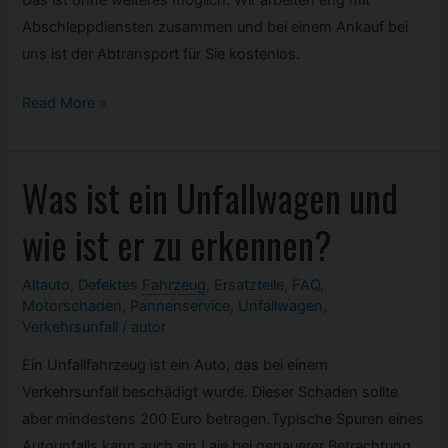
Das ist ohne weiteres möglich. Wir arbeiten eng mit
Abschleppdiensten zusammen und bei einem Ankauf bei
uns ist der Abtransport für Sie kostenlos.
Wird
Read More »
der
Wagen
Was ist ein Unfallwagen und
in
ihrem
wie ist er zu erkennen?
Unternehmen
kostenfrei
Altauto
,
Defektes
Fahrzeug
,
Ersatzteile
,
FAQ
,
abtransportiert?
Motorschaden
,
Pannenservice
,
Unfallwagen
,
Verkehrsunfall
/
autor
Ein Unfallfahrzeug ist ein Auto, das bei einem
Verkehrsunfall beschädigt wurde. Dieser Schaden sollte
aber mindestens 200 Euro betragen.Typische Spuren eines
Autounfalls kann auch ein Laie bei genauerer Betrachtung