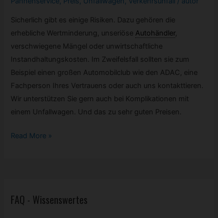
Pannenservice
,
Preis
,
Unfallwagen
,
Verkehrsunfall
/
autor
Sicherlich gibt es einige Risiken. Dazu gehören die
erhebliche Wertminderung, unseriöse
Autohändler
,
verschwiegene Mängel oder unwirtschaftliche
Instandhaltungskosten. Im Zweifelsfall sollten sie zum
Beispiel einen großen Automobilclub wie den ADAC, eine
Fachperson Ihres Vertrauens oder auch uns kontakttieren.
Wir unterstützen Sie gern auch bei Komplikationen mit
einem Unfallwagen. Und das zu sehr guten Preisen.
Gibt
Read More »
es
Risiken
die
ich
FAQ - Wissenswertes
unbedingt
berücksichtigen