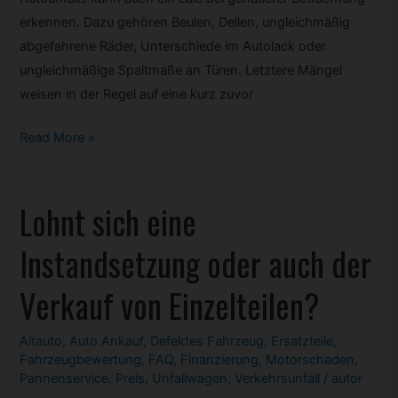
erkennen. Dazu gehören Beulen, Dellen, ungleichmäßig
abgefahrene Räder, Unterschiede im Autolack oder
ungleichmäßige Spaltmaße an Türen. Letztere Mängel
weisen in der Regel auf eine kurz zuvor
Was
Read More »
ist
ein
Lohnt sich eine
Unfallwagen
und
Instandsetzung oder auch der
wie
ist
Verkauf von Einzelteilen?
er
zu
Altauto
,
Auto Ankauf
,
Defektes
Fahrzeug
,
Ersatzteile
,
erkennen?
Fahrzeugbewertung
,
FAQ
,
Finanzierung
,
Motorschaden
,
Pannenservice
,
Preis
,
Unfallwagen
,
Verkehrsunfall
/
autor