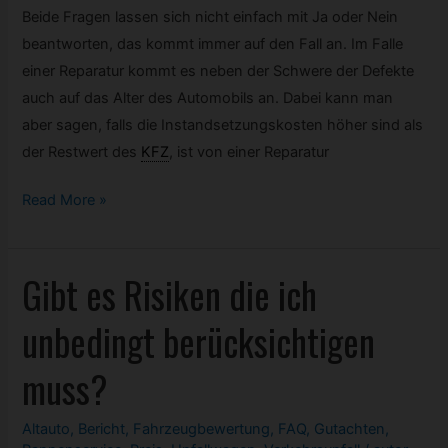
Beide Fragen lassen sich nicht einfach mit Ja oder Nein
beantworten, das kommt immer auf den Fall an. Im Falle
einer Reparatur kommt es neben der Schwere der Defekte
auch auf das Alter des Automobils an. Dabei kann man
aber sagen, falls die Instandsetzungskosten höher sind als
der Restwert des
KFZ
,
ist von einer Reparatur
Lohnt
Read More »
sich
eine
Gibt es Risiken die ich
Instandsetzung
oder
unbedingt berücksichtigen
auch
der
muss?
Verkauf
von
Altauto
,
Bericht
,
Fahrzeugbewertung
,
FAQ
,
Gutachten
,
Einzelteilen?