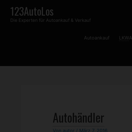
Zum
123AutoLos
Inhalt
Die Experten für Autoankauf & Verkauf
springen
Autoankauf
LKW
A
Autohändler
Von
autor
/
März 7, 2016