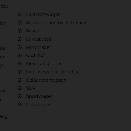
 des
Lastkraftwagen
Baufahrzeuge bis 3 Tonnen
len
Busse
Luxusautos
Motorräder
und
Oldtimer
ten
Kleintransporter
gt
Familienwagen (Kombis)
Geländefahrzeuge
SUV
 mit
Sportwagen
e
Unfallautos
zeug