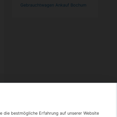
Gebrauchtwagen
Ankauf Bochum
ie die bestmögliche Erfahrung auf unserer Website
ie die bestmögliche Erfahrung auf unserer Website