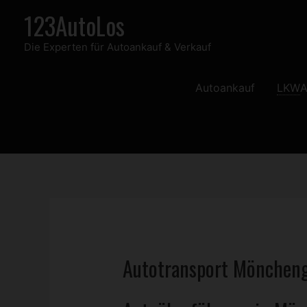
Zum
123AutoLos
Inhalt
Die Experten für Autoankauf & Verkauf
springen
Autoankauf
LKW
A
Autotransport Mönchen