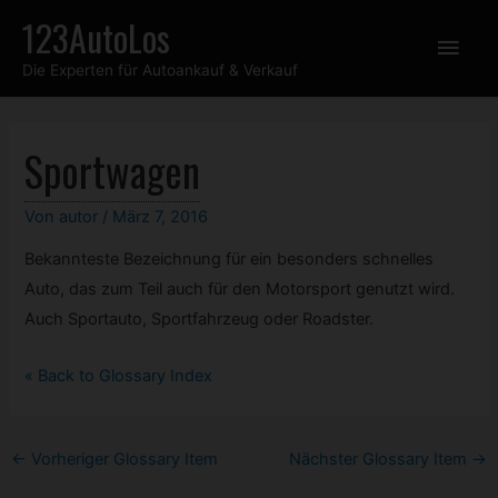
Zum
123AutoLos
Hau
Inhalt
Die Experten für Autoankauf & Verkauf
springen
Sportwagen
Von
autor
/
März 7, 2016
Bekannteste Bezeichnung für ein besonders schnelles
Auto, das zum Teil auch für den Motorsport genutzt wird.
Auch Sportauto, Sportfahrzeug oder Roadster.
« Back to Glossary Index
Post
←
Vorheriger Glossary Item
Nächster Glossary Item
→
navigation