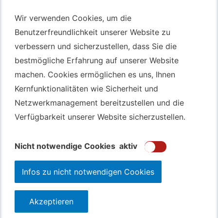
Autotransport – An & Verkauf
Wir verwenden Cookies, um die
Wir verwenden Cookies, um die
Benutzerfreundlichkeit unserer Website zu
Benutzerfreundlichkeit unserer Website zu
Autotransport Bochum
verbessern und sicherzustellen, dass Sie die
verbessern und sicherzustellen, dass Sie die
Autotransport Düsseldorf
bestmögliche Erfahrung auf unserer Website
bestmögliche Erfahrung auf unserer Website
Autotransport Essen
machen. Cookies ermöglichen es uns, Ihnen
machen. Cookies ermöglichen es uns, Ihnen
Autoexport Gelsenkirchen
Kernfunktionalitäten wie Sicherheit und
Kernfunktionalitäten wie Sicherheit und
Autoexport Herne
Netzwerkmanagement bereitzustellen und die
Netzwerkmanagement bereitzustellen und die
Autoüberführung Leverkusen
Verfügbarkeit unserer Website sicherzustellen.
Verfügbarkeit unserer Website sicherzustellen.
Autoüberführung Mülheim an der Ruhr
Gebrauchtwagen
Ankauf Bochum
Nicht notwendige Cookies
Nicht notwendige Cookies
aktiv
aktiv
Infos zu nicht notwendigen Cookies
Infos zu nicht notwendigen Cookies
Akzeptieren
Akzeptieren
123autolos.de
Datenschutz
Impressum
Sitemap