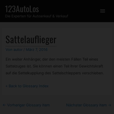
Zum
123AutoLos
Hau
Inhalt
Die Experten für Autoankauf & Verkauf
springen
Sattelauflieger
Von
autor
/
März 7, 2016
Ein weiter Anhänger, der den meisten Fällen Teil eines
Sattelzuges ist. Sie können einen Teil ihrer Gewichtskraft
auf die Sattelkupplung des Sattelschleppers verschieben.
« Back to Glossary Index
Post
←
Vorheriger Glossary Item
Nächster Glossary Item
→
navigation