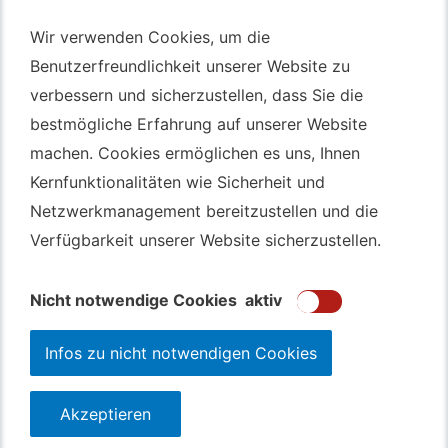
Autotransport – An & Verkauf
Wir verwenden Cookies, um die
Wir verwenden Cookies, um die
Benutzerfreundlichkeit unserer Website zu
Benutzerfreundlichkeit unserer Website zu
Autotransport Bochum
verbessern und sicherzustellen, dass Sie die
verbessern und sicherzustellen, dass Sie die
Autotransport Düsseldorf
bestmögliche Erfahrung auf unserer Website
bestmögliche Erfahrung auf unserer Website
Autotransport Essen
machen. Cookies ermöglichen es uns, Ihnen
machen. Cookies ermöglichen es uns, Ihnen
Autoexport Gelsenkirchen
Kernfunktionalitäten wie Sicherheit und
Kernfunktionalitäten wie Sicherheit und
Autoexport Herne
Netzwerkmanagement bereitzustellen und die
Netzwerkmanagement bereitzustellen und die
Autoüberführung Leverkusen
Verfügbarkeit unserer Website sicherzustellen.
Verfügbarkeit unserer Website sicherzustellen.
Autoüberführung Mülheim an der Ruhr
Gebrauchtwagen
Ankauf Bochum
Nicht notwendige Cookies
Nicht notwendige Cookies
aktiv
aktiv
Infos zu nicht notwendigen Cookies
Infos zu nicht notwendigen Cookies
Akzeptieren
Akzeptieren
123autolos.de
Datenschutz
Impressum
Sitemap