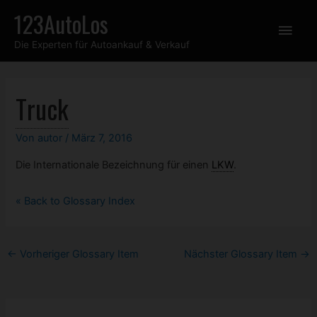
Zum
123AutoLos
Hau
Inhalt
Die Experten für Autoankauf & Verkauf
springen
Truck
Von
autor
/
März 7, 2016
Die Internationale Bezeichnung für einen
LKW
.
« Back to Glossary Index
Post
←
Vorheriger Glossary Item
Nächster Glossary Item
→
navigation