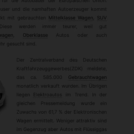
n für die Autobauer der Europäischen Union.
häuser und die namhaften Autoerzeuger kommt
kt mit gebrauchten
Mittelklasse Wagen
,
SUV
ese werden immer teurer, weil gut
rwagen
,
Oberklasse
Autos oder auch
hr gesucht sind.
Der Zentralverband des Deutschen
Kraftfahrzeuggewerbes(ZDK) meldete,
das ca. 585.000
Gebrauchtwagen
monatlich verkauft wurden. Im Übrigen
liegen
Elektroautos
im Trend. In der
gleichen Pressemeldung wurde ein
Zuwachs von 61,7 % der Elektronischen
Wagen ermittelt. Weniger attraktiv sind
im Gegenzug aber Autos mit Flüssiggas