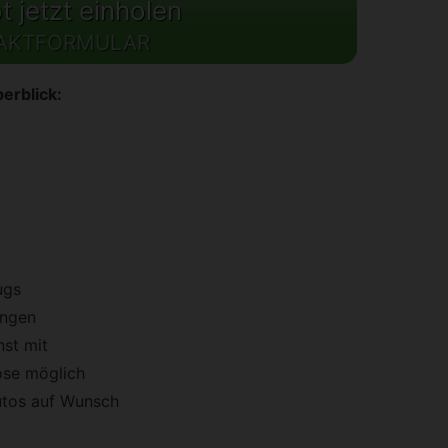
 jetzt einholen
AKTFORMULAR
erblick:
ugs
ungen
st mit
öse möglich
utos auf Wunsch