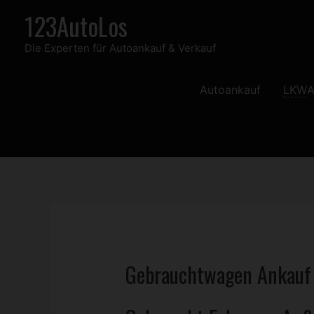
Zum
123AutoLos
Inhalt
Die Experten für Autoankauf & Verkauf
springen
Autoankauf
LKW
A
Gebrauchtwagen
Ankauf