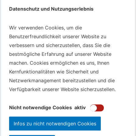
Datenschutz und Nutzungserlebnis
Datenschutz und Nutzungserlebnis
Autotransport – An & Verkauf
Wir verwenden Cookies, um die
Wir verwenden Cookies, um die
Benutzerfreundlichkeit unserer Website zu
Benutzerfreundlichkeit unserer Website zu
Autotransport Bochum
verbessern und sicherzustellen, dass Sie die
verbessern und sicherzustellen, dass Sie die
Autotransport Düsseldorf
bestmögliche Erfahrung auf unserer Website
bestmögliche Erfahrung auf unserer Website
Autotransport Essen
machen. Cookies ermöglichen es uns, Ihnen
machen. Cookies ermöglichen es uns, Ihnen
Autoexport Gelsenkirchen
Kernfunktionalitäten wie Sicherheit und
Kernfunktionalitäten wie Sicherheit und
Autoexport Herne
Netzwerkmanagement bereitzustellen und die
Netzwerkmanagement bereitzustellen und die
Autoüberführung Leverkusen
Verfügbarkeit unserer Website sicherzustellen.
Verfügbarkeit unserer Website sicherzustellen.
Autoüberführung Mülheim an der Ruhr
Gebrauchtwagen
Ankauf Bochum
Nicht notwendige Cookies
Nicht notwendige Cookies
aktiv
aktiv
Infos zu nicht notwendigen Cookies
Infos zu nicht notwendigen Cookies