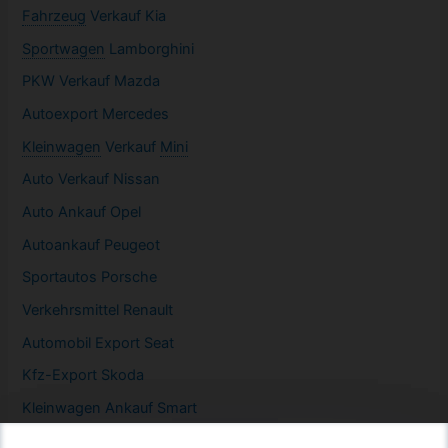
Fahrzeug
Verkauf Kia
Sportwagen
Lamborghini
PKW
Verkauf Mazda
Autoexport Mercedes
Kleinwagen
Verkauf
Mini
Auto Verkauf Nissan
Auto Ankauf Opel
Autoankauf Peugeot
Sportautos Porsche
Verkehrsmittel Renault
Automobil
Export Seat
Kfz-
Export Skoda
Kleinwagen
Ankauf Smart