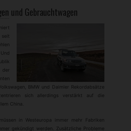
gen
und
Gebrauchtwagen
iert
seit
hlen
 Und
blik
 der
nten
n Volkswagen, BMW und Daimler Rekordabsätze
entrieren sich allerdings verstärkt auf die
lem China.
, müssen in Westeuropa immer mehr Fabriken
hmer gekündigt werden. Zusätzliche Probleme