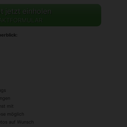
 jetzt einholen
AKTFORMULAR
erblick:
ugs
ungen
st mit
öse möglich
utos auf Wunsch