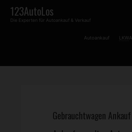
Zum
123AutoLos
Inhalt
Die Experten für Autoankauf & Verkauf
springen
Autoankauf
LKW
A
Gebrauchtwagen
Ankauf