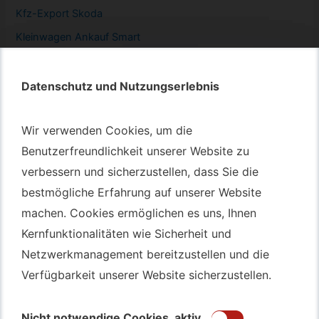
Kfz-
Export Skoda
Kleinwagen
Ankauf Smart
Datenschutz und Nutzungserlebnis
Datenschutz und Nutzungserlebnis
Autotransport – An & Verkauf
Wir verwenden Cookies, um die
Wir verwenden Cookies, um die
Benutzerfreundlichkeit unserer Website zu
Benutzerfreundlichkeit unserer Website zu
Autotransport Bochum
verbessern und sicherzustellen, dass Sie die
verbessern und sicherzustellen, dass Sie die
Autotransport Düsseldorf
bestmögliche Erfahrung auf unserer Website
bestmögliche Erfahrung auf unserer Website
Autotransport Essen
machen. Cookies ermöglichen es uns, Ihnen
machen. Cookies ermöglichen es uns, Ihnen
Autoexport Gelsenkirchen
Kernfunktionalitäten wie Sicherheit und
Kernfunktionalitäten wie Sicherheit und
Autoexport Herne
Netzwerkmanagement bereitzustellen und die
Netzwerkmanagement bereitzustellen und die
Autoüberführung Leverkusen
Verfügbarkeit unserer Website sicherzustellen.
Verfügbarkeit unserer Website sicherzustellen.
Autoüberführung Mülheim an der Ruhr
Gebrauchtwagen
Ankauf Bochum
Nicht notwendige Cookies
Nicht notwendige Cookies
aktiv
aktiv