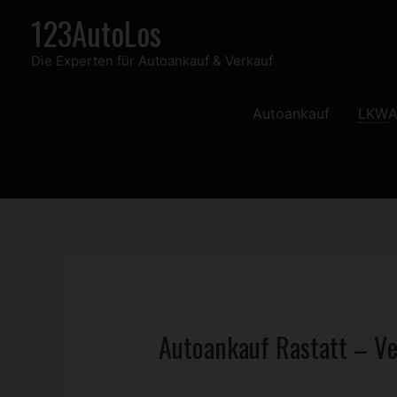
Zum
123AutoLos
Inhalt
Die Experten für Autoankauf & Verkauf
springen
Autoankauf
LKW
A
Autoankauf Rastatt – Ve