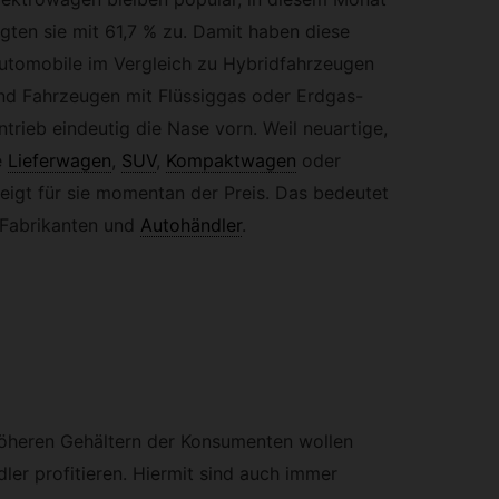
egten sie mit 61,7 % zu. Damit haben diese
utomobile im Vergleich zu Hybridfahrzeugen
nd Fahrzeugen mit Flüssiggas oder Erdgas-
ntrieb eindeutig die Nase vorn. Weil neuartige,
e
Lieferwagen
,
SUV
,
Kompaktwagen
oder
teigt für sie momentan der Preis. Das bedeutet
Fabrikanten und
Autohändler
.
heren Gehältern der Konsumenten wollen
ler profitieren. Hiermit sind auch immer