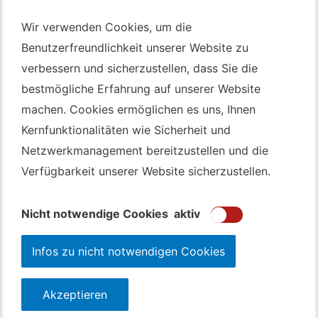
Autotransport – An & Verkauf
Wir verwenden Cookies, um die
Wir verwenden Cookies, um die
Benutzerfreundlichkeit unserer Website zu
Benutzerfreundlichkeit unserer Website zu
Autotransport Bochum
verbessern und sicherzustellen, dass Sie die
verbessern und sicherzustellen, dass Sie die
Autotransport Düsseldorf
bestmögliche Erfahrung auf unserer Website
bestmögliche Erfahrung auf unserer Website
Autotransport Essen
machen. Cookies ermöglichen es uns, Ihnen
machen. Cookies ermöglichen es uns, Ihnen
Autoexport Gelsenkirchen
Kernfunktionalitäten wie Sicherheit und
Kernfunktionalitäten wie Sicherheit und
Autoexport Herne
Netzwerkmanagement bereitzustellen und die
Netzwerkmanagement bereitzustellen und die
Autoüberführung Leverkusen
Verfügbarkeit unserer Website sicherzustellen.
Verfügbarkeit unserer Website sicherzustellen.
Autoüberführung Mülheim an der Ruhr
Gebrauchtwagen
Ankauf Bochum
Nicht notwendige Cookies
Nicht notwendige Cookies
aktiv
aktiv
Infos zu nicht notwendigen Cookies
Infos zu nicht notwendigen Cookies
Akzeptieren
Akzeptieren
123autolos.de
Datenschutz
Impressum
Sitemap