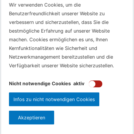
Wir verwenden Cookies, um die
Wir verwenden Cookies, um die
Benutzerfreundlichkeit unserer Website zu
Benutzerfreundlichkeit unserer Website zu
Autotransport Bochum
verbessern und sicherzustellen, dass Sie die
verbessern und sicherzustellen, dass Sie die
Autotransport Düsseldorf
bestmögliche Erfahrung auf unserer Website
bestmögliche Erfahrung auf unserer Website
Autotransport Essen
machen. Cookies ermöglichen es uns, Ihnen
machen. Cookies ermöglichen es uns, Ihnen
Autoexport Gelsenkirchen
Kernfunktionalitäten wie Sicherheit und
Kernfunktionalitäten wie Sicherheit und
Autoexport Herne
Netzwerkmanagement bereitzustellen und die
Netzwerkmanagement bereitzustellen und die
Autoüberführung Leverkusen
Verfügbarkeit unserer Website sicherzustellen.
Verfügbarkeit unserer Website sicherzustellen.
Autoüberführung Mülheim an der Ruhr
Gebrauchtwagen
Ankauf Bochum
Nicht notwendige Cookies
Nicht notwendige Cookies
aktiv
aktiv
Infos zu nicht notwendigen Cookies
Infos zu nicht notwendigen Cookies
Akzeptieren
Akzeptieren
123autolos.de
Datenschutz
Impressum
Sitemap