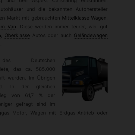
ng und den Aspekt Carsharing entstanden.
Autohäuser und die bekannten Autohersteller
n Markt mit gebrauchten
Mittelklasse Wagen
,
um Van
.
Diese werden immer teurer, weil gut
n
,
Oberklasse
Autos oder auch
Geländewagen
.
des Deutschen
dete, das ca. 585.000
uft wurden. Im Übrigen
d. In der gleichen
tieg von 61,7 % der
eniger gefragt sind im
ggas Motor, Wagen mit Erdgas-Antrieb oder