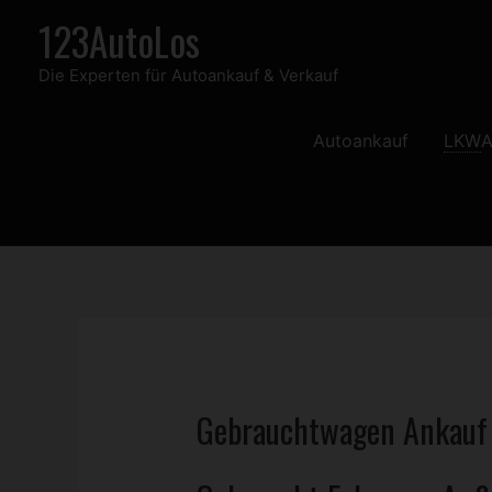
Zum
123AutoLos
Inhalt
Die Experten für Autoankauf & Verkauf
springen
Autoankauf
LKW
A
Gebrauchtwagen
Ankauf