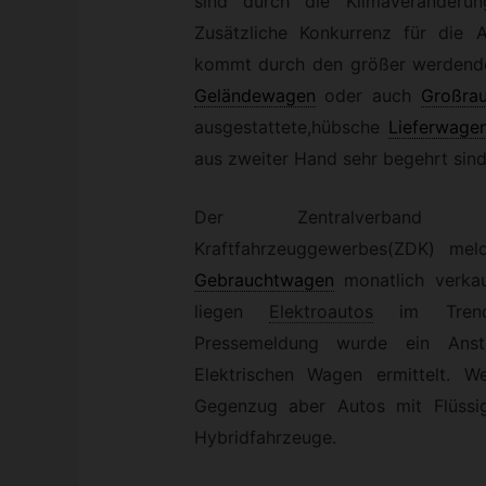
sind durch die Klimaveränderu
Zusätzliche Konkurrenz für die 
kommt durch den größer werdende
Geländewagen
oder auch
Großra
ausgestattete,hübsche
Lieferwage
aus zweiter Hand sehr begehrt sind
Der Zentralverband 
Kraftfahrzeuggewerbes(ZDK) mel
Gebrauchtwagen
monatlich verka
liegen
Elektroautos
im Tren
Pressemeldung wurde ein Ans
Elektrischen Wagen ermittelt. W
Gegenzug aber Autos mit Flüssi
Hybridfahrzeuge.