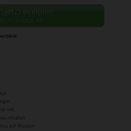
 jetzt einholen
AKTFORMULAR
erblick:
ugs
ungen
st mit
öse möglich
utos auf Wunsch