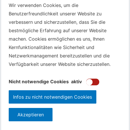
Wir verwenden Cookies, um die
Wir verwenden Cookies, um die
Autotransport Bochum
Benutzerfreundlichkeit unserer Website zu
Benutzerfreundlichkeit unserer Website zu
verbessern und sicherzustellen, dass Sie die
verbessern und sicherzustellen, dass Sie die
Autotransport Düsseldorf
bestmögliche Erfahrung auf unserer Website
bestmögliche Erfahrung auf unserer Website
Autotransport Essen
machen. Cookies ermöglichen es uns, Ihnen
machen. Cookies ermöglichen es uns, Ihnen
Autoexport Gelsenkirchen
Kernfunktionalitäten wie Sicherheit und
Kernfunktionalitäten wie Sicherheit und
Autoexport Herne
Netzwerkmanagement bereitzustellen und die
Netzwerkmanagement bereitzustellen und die
Autoüberführung Leverkusen
Verfügbarkeit unserer Website sicherzustellen.
Verfügbarkeit unserer Website sicherzustellen.
Autoüberführung Mülheim an der Ruhr
Gebrauchtwagen
Ankauf Bochum
Nicht notwendige Cookies
Nicht notwendige Cookies
aktiv
aktiv
Infos zu nicht notwendigen Cookies
Infos zu nicht notwendigen Cookies
Akzeptieren
Akzeptieren
123autolos.de
Datenschutz
Impressum
Sitemap