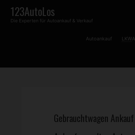
Zum
123AutoLos
Inhalt
Die Experten für Autoankauf & Verkauf
springen
Autoankauf
LKW
A
Gebrauchtwagen
Ankauf