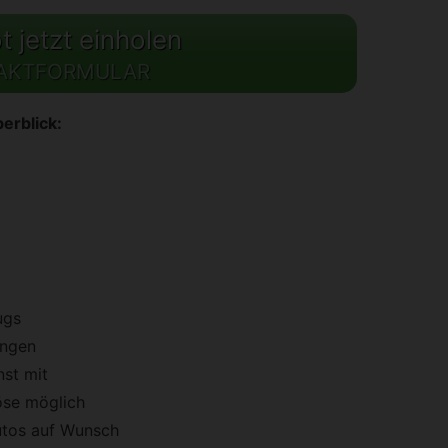
 jetzt einholen
AKTFORMULAR
erblick:
ugs
ungen
st mit
öse möglich
utos auf Wunsch