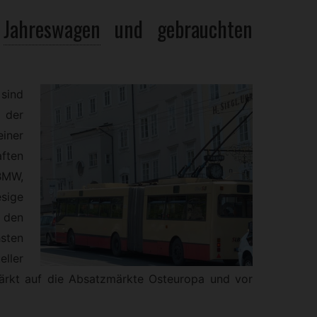
Jahreswagen
und gebrauchten
sind
 der
einer
ften
BMW,
sige
 den
sten
ler
stärkt auf die Absatzmärkte Osteuropa und vor