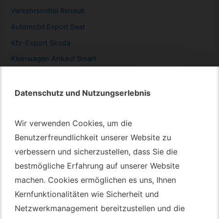
Verkehrsmittel Renault
Automobil
Export Seat
Kfz-
Export Skoda
Kleinwagen
Ankauf Smart
Datenschutz und Nutzungserlebnis
Datenschutz und Nutzungserlebnis
Autotransport – An & Verkauf
Wir verwenden Cookies, um die
Wir verwenden Cookies, um die
Autotransport Bochum
Benutzerfreundlichkeit unserer Website zu
Benutzerfreundlichkeit unserer Website zu
verbessern und sicherzustellen, dass Sie die
verbessern und sicherzustellen, dass Sie die
Autotransport Düsseldorf
bestmögliche Erfahrung auf unserer Website
bestmögliche Erfahrung auf unserer Website
Autotransport Essen
machen. Cookies ermöglichen es uns, Ihnen
machen. Cookies ermöglichen es uns, Ihnen
Autoexport Gelsenkirchen
Kernfunktionalitäten wie Sicherheit und
Kernfunktionalitäten wie Sicherheit und
Autoexport Herne
Netzwerkmanagement bereitzustellen und die
Netzwerkmanagement bereitzustellen und die
Autoüberführung Leverkusen