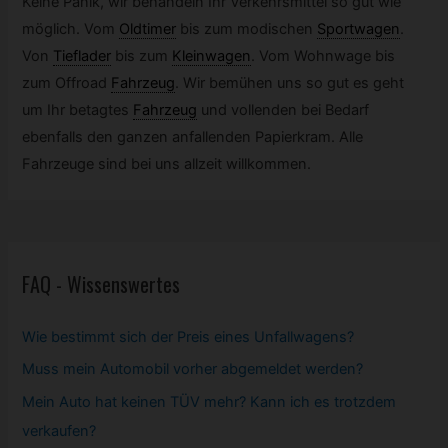
Keine Panik, wir behandeln Ihr Verkehrsmittel so gut wie
möglich. Vom
Oldtimer
bis zum modischen
Sportwagen
.
Von
Tieflader
bis zum
Kleinwagen
.
Vom Wohnwage bis
zum Offroad
Fahrzeug
.
Wir bemühen uns so gut es geht
um Ihr betagtes
Fahrzeug
und vollenden bei Bedarf
ebenfalls den ganzen anfallenden Papierkram. Alle
Fahrzeuge sind bei uns allzeit willkommen.
FAQ - Wissenswertes
Wie bestimmt sich der Preis eines Unfallwagens?
Muss mein
Automobil
vorher abgemeldet werden?
Mein Auto hat keinen TÜV mehr? Kann ich es trotzdem
verkaufen?