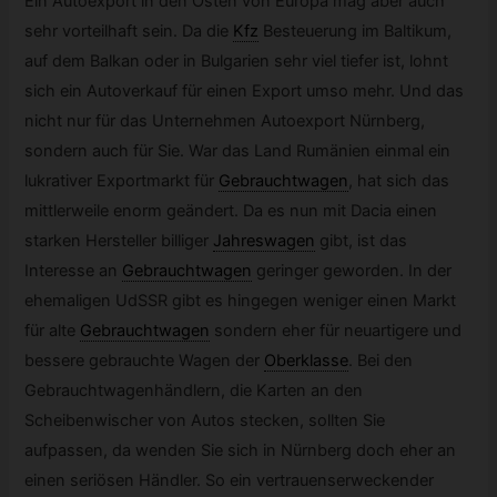
Ein Autoexport in den Osten von Europa mag aber auch
sehr vorteilhaft sein. Da die
Kfz
Besteuerung im Baltikum,
auf dem Balkan oder in Bulgarien sehr viel tiefer ist, lohnt
sich ein Autoverkauf für einen Export umso mehr. Und das
nicht nur für das Unternehmen Autoexport Nürnberg,
sondern auch für Sie. War das Land Rumänien einmal ein
lukrativer Exportmarkt für
Gebrauchtwagen
,
hat sich das
mittlerweile enorm geändert. Da es nun mit Dacia einen
starken Hersteller billiger
Jahreswagen
gibt, ist das
Interesse an
Gebrauchtwagen
geringer geworden. In der
ehemaligen UdSSR gibt es hingegen weniger einen Markt
für alte
Gebrauchtwagen
sondern eher für neuartigere und
bessere gebrauchte Wagen der
Oberklasse
.
Bei den
Gebrauchtwagenhändlern, die Karten an den
Scheibenwischer von Autos stecken, sollten Sie
aufpassen, da wenden Sie sich in Nürnberg doch eher an
einen seriösen Händler. So ein vertrauenserweckender