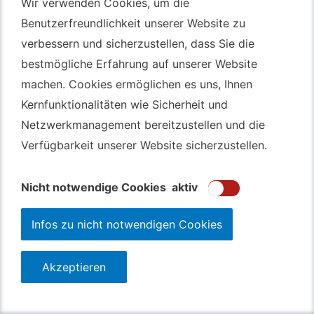
Wir verwenden Cookies, um die
Wir verwenden Cookies, um die
Autotransport Bochum
Benutzerfreundlichkeit unserer Website zu
Benutzerfreundlichkeit unserer Website zu
verbessern und sicherzustellen, dass Sie die
verbessern und sicherzustellen, dass Sie die
Autotransport Düsseldorf
bestmögliche Erfahrung auf unserer Website
bestmögliche Erfahrung auf unserer Website
Autotransport Essen
machen. Cookies ermöglichen es uns, Ihnen
machen. Cookies ermöglichen es uns, Ihnen
Autoexport Gelsenkirchen
Kernfunktionalitäten wie Sicherheit und
Kernfunktionalitäten wie Sicherheit und
Autoexport Herne
Netzwerkmanagement bereitzustellen und die
Netzwerkmanagement bereitzustellen und die
Autoüberführung Leverkusen
Verfügbarkeit unserer Website sicherzustellen.
Verfügbarkeit unserer Website sicherzustellen.
Autoüberführung Mülheim an der Ruhr
Gebrauchtwagen
Ankauf Bochum
Nicht notwendige Cookies
Nicht notwendige Cookies
aktiv
aktiv
Infos zu nicht notwendigen Cookies
Infos zu nicht notwendigen Cookies
Akzeptieren
Akzeptieren
123autolos.de
Datenschutz
Impressum
Sitemap