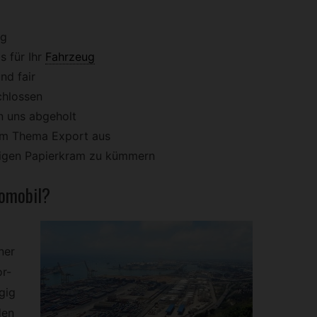
ig
 für Ihr
Fahrzeug
nd fair
chlossen
n uns abgeholt
dem Thema Export aus
stigen Papierkram zu kümmern
omobil?
ner
or-
gig
den