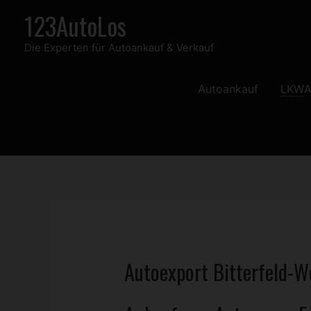
Zum
123AutoLos
Inhalt
Die Experten für Autoankauf & Verkauf
springen
Autoankauf
LKW
A
Autoexport Bitterfeld-W