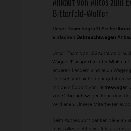
Ankauf von Autos zum Ex
Bitterfeld-Wolfen
Unser Team begrüßt Sie bei Ihren
einfachen
Gebrauchtwagen
Ankau
Unser Team von 123AutoLos brauc
Wagen
,
Transporter
oder
Minivan
f
anderen Ländern sind auch Wagenge
Deutschland nicht mehr gefahren w
mit dem Export von
Jahreswagen
,
von
Gebrauchtwagen
kann man des
verdienen. Unsere Mitarbeiter expor
Beim Autoexport denken viele an k
muss alles nicht sein. Alle aus un