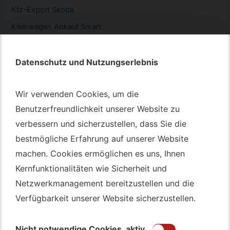
Kfz-
Export Skoda
Kleinwagen
Ankauf Smart
Datenschutz und Nutzungserlebnis
Datenschutz und Nutzungserlebnis
Autotransport – An & Verkauf
Wir verwenden Cookies, um die
Wir verwenden Cookies, um die
Benutzerfreundlichkeit unserer Website zu
Benutzerfreundlichkeit unserer Website zu
Autotransport Bochum
verbessern und sicherzustellen, dass Sie die
verbessern und sicherzustellen, dass Sie die
Autotransport Düsseldorf
bestmögliche Erfahrung auf unserer Website
bestmögliche Erfahrung auf unserer Website
Autotransport Essen
machen. Cookies ermöglichen es uns, Ihnen
machen. Cookies ermöglichen es uns, Ihnen
Autoexport Gelsenkirchen
Kernfunktionalitäten wie Sicherheit und
Kernfunktionalitäten wie Sicherheit und
Autoexport Herne
Netzwerkmanagement bereitzustellen und die
Netzwerkmanagement bereitzustellen und die
Autoüberführung Leverkusen
Verfügbarkeit unserer Website sicherzustellen.
Verfügbarkeit unserer Website sicherzustellen.
Autoüberführung Mülheim an der Ruhr
Gebrauchtwagen
Ankauf Bochum
Nicht notwendige Cookies
Nicht notwendige Cookies
aktiv
aktiv