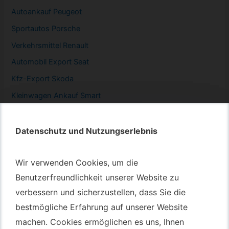
Autoankauf Peugeot
Sportautos Porsche
Verkehrsmittel Renault
Automobil
Export Seat
Kfz-
Export Skoda
Kleinwagen
Ankauf Smart
Datenschutz und Nutzungserlebnis
Datenschutz und Nutzungserlebnis
Autotransport – An & Verkauf
Wir verwenden Cookies, um die
Wir verwenden Cookies, um die
Benutzerfreundlichkeit unserer Website zu
Benutzerfreundlichkeit unserer Website zu
Autotransport Bochum
verbessern und sicherzustellen, dass Sie die
verbessern und sicherzustellen, dass Sie die
Autotransport Düsseldorf
bestmögliche Erfahrung auf unserer Website
bestmögliche Erfahrung auf unserer Website
Autotransport Essen
machen. Cookies ermöglichen es uns, Ihnen
machen. Cookies ermöglichen es uns, Ihnen
Autoexport Gelsenkirchen