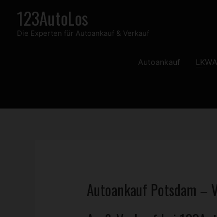
Zum
123AutoLos
Inhalt
Die Experten für Autoankauf & Verkauf
springen
Autoankauf
LKW
A
Autoankauf Potsdam – V