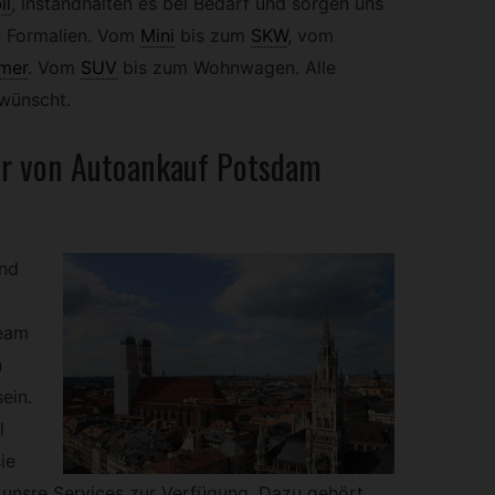
il
, instandhalten es bei Bedarf und sorgen uns
n Formalien. Vom
Mini
bis zum
SKW
,
vom
imer
.
Vom
SUV
bis zum Wohnwagen. Alle
rwünscht.
ir von Autoankauf Potsdam
nd
Team
n
ein.
l
ie
e unsre Services zur Verfügung. Dazu gehört