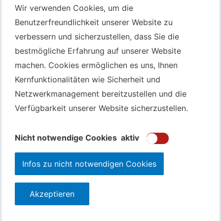
Wir verwenden Cookies, um die
Wir verwenden Cookies, um die
Benutzerfreundlichkeit unserer Website zu
Benutzerfreundlichkeit unserer Website zu
Autotransport Bochum
verbessern und sicherzustellen, dass Sie die
verbessern und sicherzustellen, dass Sie die
Autotransport Düsseldorf
bestmögliche Erfahrung auf unserer Website
bestmögliche Erfahrung auf unserer Website
Autotransport Essen
machen. Cookies ermöglichen es uns, Ihnen
machen. Cookies ermöglichen es uns, Ihnen
Autoexport Gelsenkirchen
Kernfunktionalitäten wie Sicherheit und
Kernfunktionalitäten wie Sicherheit und
Autoexport Herne
Netzwerkmanagement bereitzustellen und die
Netzwerkmanagement bereitzustellen und die
Autoüberführung Leverkusen
Verfügbarkeit unserer Website sicherzustellen.
Verfügbarkeit unserer Website sicherzustellen.
Autoüberführung Mülheim an der Ruhr
Gebrauchtwagen
Ankauf Bochum
Nicht notwendige Cookies
Nicht notwendige Cookies
aktiv
aktiv
Infos zu nicht notwendigen Cookies
Infos zu nicht notwendigen Cookies
Akzeptieren
Akzeptieren
123autolos.de
Datenschutz
Impressum
Sitemap