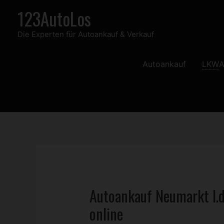
Zum
123AutoLos
Inhalt
Die Experten für Autoankauf & Verkauf
springen
Autoankauf
LKW
A
Autoankauf Neumarkt I.d
online