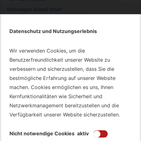
Kleinwagen
Ankauf Smart
Datenschutz und Nutzungserlebnis
Datenschutz und Nutzungserlebnis
Autotransport – An & Verkauf
Wir verwenden Cookies, um die
Wir verwenden Cookies, um die
Benutzerfreundlichkeit unserer Website zu
Benutzerfreundlichkeit unserer Website zu
Autotransport Bochum
verbessern und sicherzustellen, dass Sie die
verbessern und sicherzustellen, dass Sie die
Autotransport Düsseldorf
bestmögliche Erfahrung auf unserer Website
bestmögliche Erfahrung auf unserer Website
Autotransport Essen
machen. Cookies ermöglichen es uns, Ihnen
machen. Cookies ermöglichen es uns, Ihnen
Autoexport Gelsenkirchen
Kernfunktionalitäten wie Sicherheit und
Kernfunktionalitäten wie Sicherheit und
Autoexport Herne
Netzwerkmanagement bereitzustellen und die
Netzwerkmanagement bereitzustellen und die
Autoüberführung Leverkusen
Verfügbarkeit unserer Website sicherzustellen.
Verfügbarkeit unserer Website sicherzustellen.
Autoüberführung Mülheim an der Ruhr
Gebrauchtwagen
Ankauf Bochum
Nicht notwendige Cookies
Nicht notwendige Cookies
aktiv
aktiv