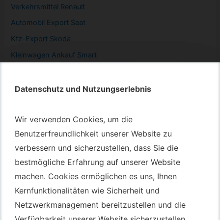
Verkehrsmittel Renault
Automobil
Export Seat
Kfz-
Export Skoda
Kleinwagen
Ankauf Smart
Datenschutz und Nutzungserlebnis
Datenschutz und Nutzungserlebnis
Autotransport – An & Verkauf
Wir verwenden Cookies, um die
Wir verwenden Cookies, um die
Benutzerfreundlichkeit unserer Website zu
Benutzerfreundlichkeit unserer Website zu
Autotransport Bochum
verbessern und sicherzustellen, dass Sie die
verbessern und sicherzustellen, dass Sie die
Autotransport Düsseldorf
bestmögliche Erfahrung auf unserer Website
bestmögliche Erfahrung auf unserer Website
Autotransport Essen
machen. Cookies ermöglichen es uns, Ihnen
machen. Cookies ermöglichen es uns, Ihnen
Autoexport Gelsenkirchen
Kernfunktionalitäten wie Sicherheit und
Kernfunktionalitäten wie Sicherheit und
Autoexport Herne
Netzwerkmanagement bereitzustellen und die
Netzwerkmanagement bereitzustellen und die
Autoüberführung Leverkusen
Verfügbarkeit unserer Website sicherzustellen.
Verfügbarkeit unserer Website sicherzustellen.