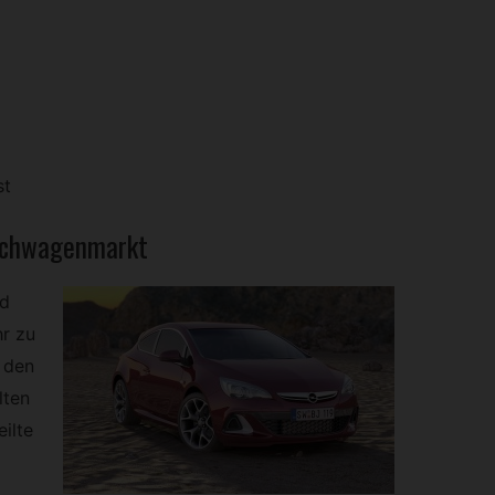
st
uchwagenmarkt
nd
hr zu
 den
lten
ilte