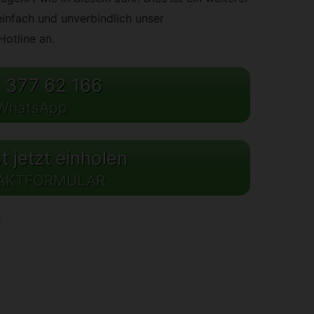
infach und unverbindlich unser
Hotline an.
 377 62 166
WhatsApp
 jetzt einholen
AKTFORMULAR
: