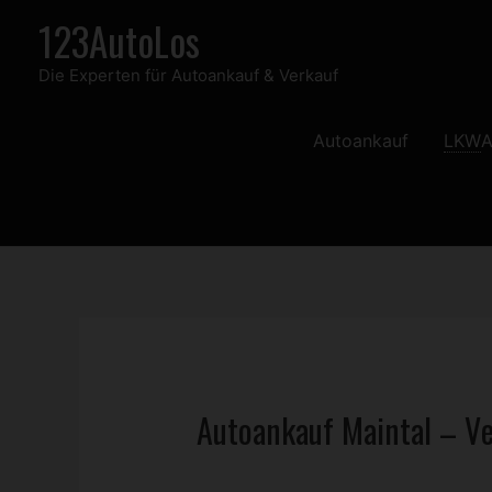
Zum
123AutoLos
Inhalt
Die Experten für Autoankauf & Verkauf
springen
Autoankauf
LKW
A
Autoankauf Maintal – Ve