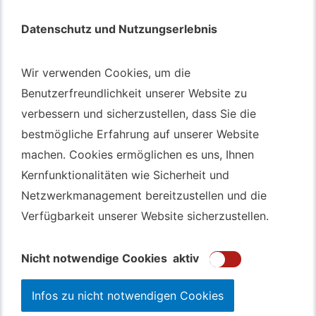
Datenschutz und Nutzungserlebnis
Datenschutz und Nutzungserlebnis
Autotransport – An & Verkauf
Wir verwenden Cookies, um die
Wir verwenden Cookies, um die
Benutzerfreundlichkeit unserer Website zu
Benutzerfreundlichkeit unserer Website zu
Autotransport Bochum
verbessern und sicherzustellen, dass Sie die
verbessern und sicherzustellen, dass Sie die
Autotransport Düsseldorf
bestmögliche Erfahrung auf unserer Website
bestmögliche Erfahrung auf unserer Website
Autotransport Essen
machen. Cookies ermöglichen es uns, Ihnen
machen. Cookies ermöglichen es uns, Ihnen
Autoexport Gelsenkirchen
Kernfunktionalitäten wie Sicherheit und
Kernfunktionalitäten wie Sicherheit und
Autoexport Herne
Netzwerkmanagement bereitzustellen und die
Netzwerkmanagement bereitzustellen und die
Autoüberführung Leverkusen
Verfügbarkeit unserer Website sicherzustellen.
Verfügbarkeit unserer Website sicherzustellen.
Autoüberführung Mülheim an der Ruhr
Gebrauchtwagen
Ankauf Bochum
Nicht notwendige Cookies
Nicht notwendige Cookies
aktiv
aktiv
Infos zu nicht notwendigen Cookies
Infos zu nicht notwendigen Cookies