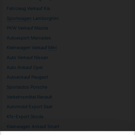
Fahrzeug
Verkauf Kia
Sportwagen
Lamborghini
PKW
Verkauf Mazda
Autoexport Mercedes
Kleinwagen
Verkauf
Mini
Auto Verkauf Nissan
Auto Ankauf Opel
Autoankauf Peugeot
Sportautos Porsche
Verkehrsmittel Renault
Automobil
Export Seat
Kfz-
Export Skoda
Kleinwagen
Ankauf Smart