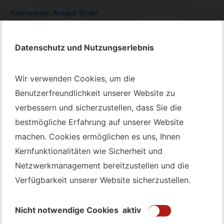
Kleinwagen
Ankauf Smart
Datenschutz und Nutzungserlebnis
Datenschutz und Nutzungserlebnis
Autotransport – An & Verkauf
Wir verwenden Cookies, um die
Wir verwenden Cookies, um die
Benutzerfreundlichkeit unserer Website zu
Benutzerfreundlichkeit unserer Website zu
Autotransport Bochum
verbessern und sicherzustellen, dass Sie die
verbessern und sicherzustellen, dass Sie die
Autotransport Düsseldorf
bestmögliche Erfahrung auf unserer Website
bestmögliche Erfahrung auf unserer Website
Autotransport Essen
machen. Cookies ermöglichen es uns, Ihnen
machen. Cookies ermöglichen es uns, Ihnen
Autoexport Gelsenkirchen
Kernfunktionalitäten wie Sicherheit und
Kernfunktionalitäten wie Sicherheit und
Autoexport Herne
Netzwerkmanagement bereitzustellen und die
Netzwerkmanagement bereitzustellen und die
Autoüberführung Leverkusen
Verfügbarkeit unserer Website sicherzustellen.
Verfügbarkeit unserer Website sicherzustellen.
Autoüberführung Mülheim an der Ruhr
Gebrauchtwagen
Ankauf Bochum
Nicht notwendige Cookies
Nicht notwendige Cookies
aktiv
aktiv