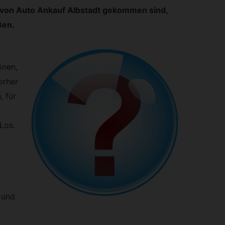
z von Auto Ankauf Albstadt gekommen sind,
ßen.
önen,
orher
, für
Los.
r und