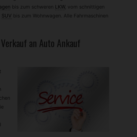
agen
bis zum schweren
LKW
,
vom schnittigen
SUV
bis zum Wohnwagen. Alle Fahrmaschinen
r Verkauf an Auto Ankauf
t
n
lchen
ie
l