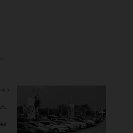
st
rden
ft.
des