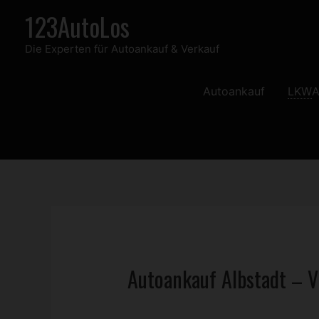
Zum
123AutoLos
Inhalt
Die Experten für Autoankauf & Verkauf
springen
Autoankauf
LKW
A
Autoankauf Albstadt – V