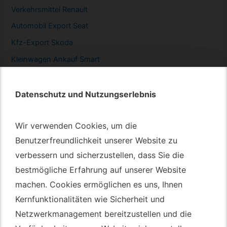
Verkehrsmittel Renault
Automobil
Export Seat
Kfz-
Export Skoda
Kleinwagen
Ankauf Smart
Datenschutz und Nutzungserlebnis
Datenschutz und Nutzungserlebnis
Autotransport – An & Verkauf
Wir verwenden Cookies, um die
Wir verwenden Cookies, um die
Benutzerfreundlichkeit unserer Website zu
Benutzerfreundlichkeit unserer Website zu
Autotransport Bochum
verbessern und sicherzustellen, dass Sie die
verbessern und sicherzustellen, dass Sie die
Autotransport Düsseldorf
bestmögliche Erfahrung auf unserer Website
bestmögliche Erfahrung auf unserer Website
Autotransport Essen
machen. Cookies ermöglichen es uns, Ihnen
machen. Cookies ermöglichen es uns, Ihnen
Autoexport Gelsenkirchen
Kernfunktionalitäten wie Sicherheit und
Kernfunktionalitäten wie Sicherheit und
Autoexport Herne
Netzwerkmanagement bereitzustellen und die
Netzwerkmanagement bereitzustellen und die
Autoüberführung Leverkusen