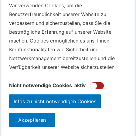
Wir verwenden Cookies, um die
Wir verwenden Cookies, um die
Autotransport Bochum
Benutzerfreundlichkeit unserer Website zu
Benutzerfreundlichkeit unserer Website zu
verbessern und sicherzustellen, dass Sie die
verbessern und sicherzustellen, dass Sie die
Autotransport Düsseldorf
bestmögliche Erfahrung auf unserer Website
bestmögliche Erfahrung auf unserer Website
Autotransport Essen
machen. Cookies ermöglichen es uns, Ihnen
machen. Cookies ermöglichen es uns, Ihnen
Autoexport Gelsenkirchen
Kernfunktionalitäten wie Sicherheit und
Kernfunktionalitäten wie Sicherheit und
Autoexport Herne
Netzwerkmanagement bereitzustellen und die
Netzwerkmanagement bereitzustellen und die
Autoüberführung Leverkusen
Verfügbarkeit unserer Website sicherzustellen.
Verfügbarkeit unserer Website sicherzustellen.
Autoüberführung Mülheim an der Ruhr
Gebrauchtwagen
Ankauf Bochum
Nicht notwendige Cookies
Nicht notwendige Cookies
aktiv
aktiv
Infos zu nicht notwendigen Cookies
Infos zu nicht notwendigen Cookies
Akzeptieren
Akzeptieren
123autolos.de
Datenschutz
Impressum
Sitemap