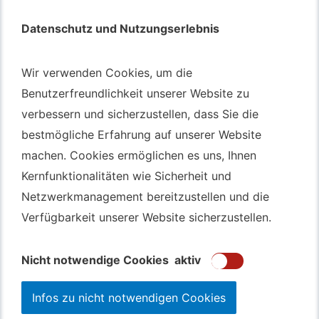
Datenschutz und Nutzungserlebnis
Datenschutz und Nutzungserlebnis
Autotransport – An & Verkauf
Wir verwenden Cookies, um die
Wir verwenden Cookies, um die
Autotransport Bochum
Benutzerfreundlichkeit unserer Website zu
Benutzerfreundlichkeit unserer Website zu
verbessern und sicherzustellen, dass Sie die
verbessern und sicherzustellen, dass Sie die
Autotransport Düsseldorf
bestmögliche Erfahrung auf unserer Website
bestmögliche Erfahrung auf unserer Website
Autotransport Essen
machen. Cookies ermöglichen es uns, Ihnen
machen. Cookies ermöglichen es uns, Ihnen
Autoexport Gelsenkirchen
Kernfunktionalitäten wie Sicherheit und
Kernfunktionalitäten wie Sicherheit und
Autoexport Herne
Netzwerkmanagement bereitzustellen und die
Netzwerkmanagement bereitzustellen und die
Autoüberführung Leverkusen
Verfügbarkeit unserer Website sicherzustellen.
Verfügbarkeit unserer Website sicherzustellen.
Autoüberführung Mülheim an der Ruhr
Gebrauchtwagen
Ankauf Bochum
Nicht notwendige Cookies
Nicht notwendige Cookies
aktiv
aktiv
Infos zu nicht notwendigen Cookies
Infos zu nicht notwendigen Cookies