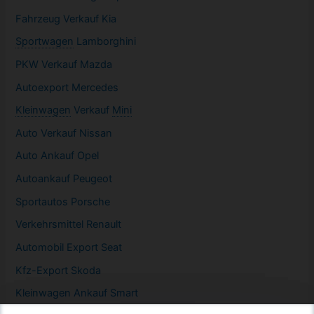
Fahrzeug
Verkauf Kia
Sportwagen
Lamborghini
PKW
Verkauf Mazda
Autoexport Mercedes
Kleinwagen
Verkauf
Mini
Auto Verkauf Nissan
Auto Ankauf Opel
Autoankauf Peugeot
Sportautos Porsche
Verkehrsmittel Renault
Automobil
Export Seat
Kfz-
Export Skoda
Kleinwagen
Ankauf Smart