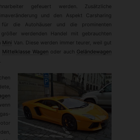
arbeiter gefeuert werden. Zusätzliche
limaveränderung und den Aspekt Carsharing
z für die Autohäuser und die prominenten
größer werdenden Handel mit gebrauchten
h
Mini
Van. Diese werden immer teurer, weil gut
,
Mittelklasse Wagen
oder auch
Geländewagen
.
chen
ete,
agen
wenn
gas-
Motor
den,