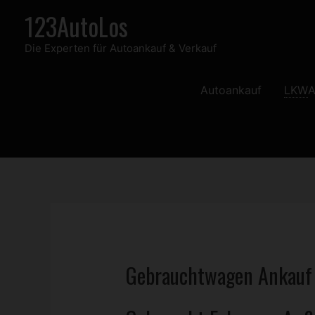
Zum
123AutoLos
Inhalt
Die Experten für Autoankauf & Verkauf
springen
Autoankauf
LKW
A
Gebrauchtwagen
Ankauf