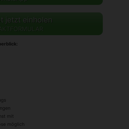
 jetzt einholen
AKTFORMULAR
erblick:
ugs
ungen
st mit
öse möglich