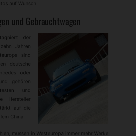
utos auf Wunsch
gen
und
Gebrauchtwagen
agniert der
 zehn Jahren
teuropa sind
ften deutsche
rcedes oder
und gehören
testen und
e Hersteller
tärkt auf die
lem China.
ahlen, müssen in Westeuropa immer mehr Werke