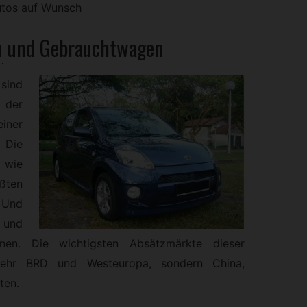
utos auf Wunsch
n
und
Gebrauchtwagen
sind
 der
einer
Die
 wie
ten
 Und
 und
nen. Die wichtigsten Absätzmärkte dieser
mehr BRD und Westeuropa, sondern China,
ten.