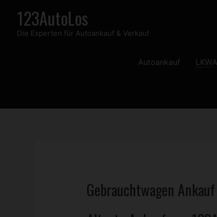
Zum
123AutoLos
Inhalt
Die Experten für Autoankauf & Verkauf
springen
Autoankauf
LKW
A
Gebrauchtwagen
Ankauf