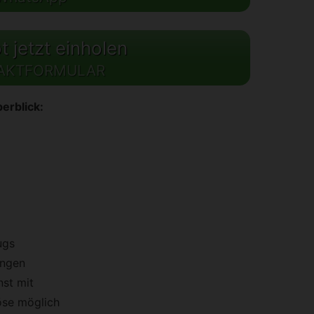
 jetzt einholen
AKTFORMULAR
erblick:
ugs
ungen
st mit
öse möglich