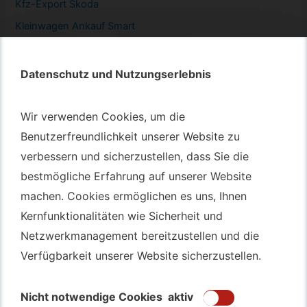
Kfz-
Export Skoda
Kleinwagen
Ankauf Smart
Datenschutz und Nutzungserlebnis
Datenschutz und Nutzungserlebnis
Autotransport – An & Verkauf
Wir verwenden Cookies, um die
Wir verwenden Cookies, um die
Autotransport Bochum
Benutzerfreundlichkeit unserer Website zu
Benutzerfreundlichkeit unserer Website zu
verbessern und sicherzustellen, dass Sie die
verbessern und sicherzustellen, dass Sie die
Autotransport Düsseldorf
bestmögliche Erfahrung auf unserer Website
bestmögliche Erfahrung auf unserer Website
Autotransport Essen
machen. Cookies ermöglichen es uns, Ihnen
machen. Cookies ermöglichen es uns, Ihnen
Autoexport Gelsenkirchen
Kernfunktionalitäten wie Sicherheit und
Kernfunktionalitäten wie Sicherheit und
Autoexport Herne
Netzwerkmanagement bereitzustellen und die
Netzwerkmanagement bereitzustellen und die
Autoüberführung Leverkusen
Verfügbarkeit unserer Website sicherzustellen.
Verfügbarkeit unserer Website sicherzustellen.
Autoüberführung Mülheim an der Ruhr
Gebrauchtwagen
Ankauf Bochum
Nicht notwendige Cookies
Nicht notwendige Cookies
aktiv
aktiv