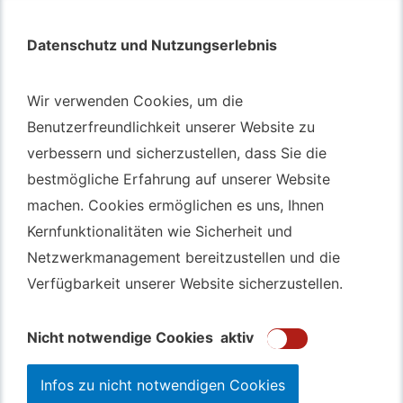
Datenschutz und Nutzungserlebnis
Datenschutz und Nutzungserlebnis
Autotransport – An & Verkauf
Wir verwenden Cookies, um die
Wir verwenden Cookies, um die
Autotransport Bochum
Benutzerfreundlichkeit unserer Website zu
Benutzerfreundlichkeit unserer Website zu
verbessern und sicherzustellen, dass Sie die
verbessern und sicherzustellen, dass Sie die
Autotransport Düsseldorf
bestmögliche Erfahrung auf unserer Website
bestmögliche Erfahrung auf unserer Website
Autotransport Essen
machen. Cookies ermöglichen es uns, Ihnen
machen. Cookies ermöglichen es uns, Ihnen
Autoexport Gelsenkirchen
Kernfunktionalitäten wie Sicherheit und
Kernfunktionalitäten wie Sicherheit und
Autoexport Herne
Netzwerkmanagement bereitzustellen und die
Netzwerkmanagement bereitzustellen und die
Autoüberführung Leverkusen
Verfügbarkeit unserer Website sicherzustellen.
Verfügbarkeit unserer Website sicherzustellen.
Autoüberführung Mülheim an der Ruhr
Gebrauchtwagen
Ankauf Bochum
Nicht notwendige Cookies
Nicht notwendige Cookies
aktiv
aktiv
Infos zu nicht notwendigen Cookies
Infos zu nicht notwendigen Cookies