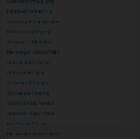
Geländefahrzeug Jeep
Fahrzeug
Verkauf Kia
Sportwagen
Lamborghini
PKW
Verkauf Mazda
Autoexport Mercedes
Kleinwagen
Verkauf
Mini
Auto Verkauf Nissan
Auto Ankauf Opel
Autoankauf Peugeot
Sportautos Porsche
Verkehrsmittel Renault
Automobil
Export Seat
Kfz-
Export Skoda
Kleinwagen
Ankauf Smart