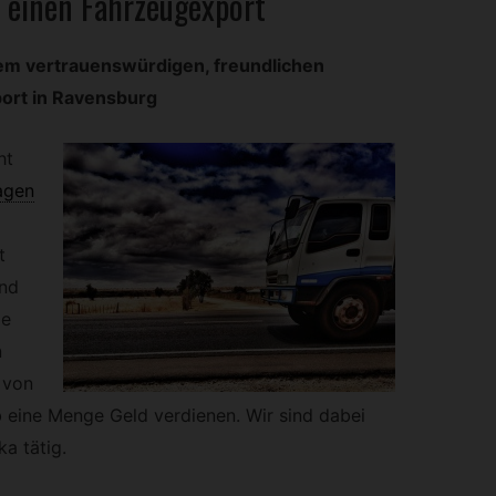
 einen Fahrzeugexport
em vertrauenswürdigen, freundlichen
ort in Ravensburg
ht
agen
t
ind
ge
n
 von
 eine Menge Geld verdienen. Wir sind dabei
a tätig.