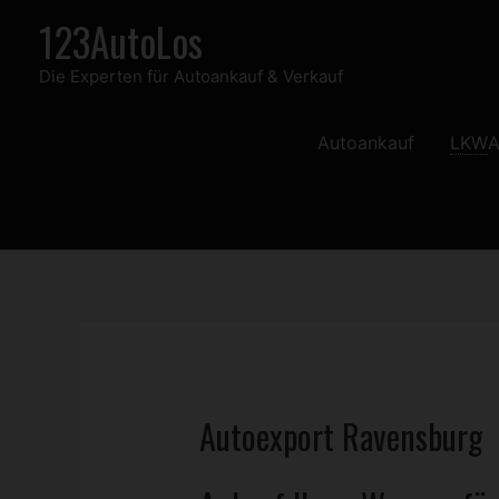
Zum
123AutoLos
Inhalt
Die Experten für Autoankauf & Verkauf
springen
Autoankauf
LKW
A
Autoexport Ravensburg