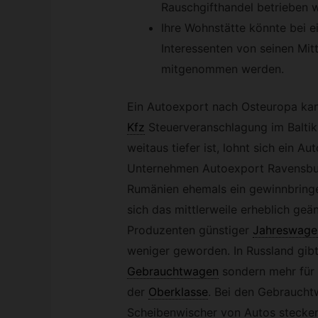
Rauschgifthandel betrieben 
Ihre Wohnstätte könnte bei e
Interessenten von seinen Mit
mitgenommen werden.
Ein Autoexport nach Osteuropa kan
Kfz
Steuerveranschlagung im Baltik
weitaus tiefer ist, lohnt sich ein A
Unternehmen Autoexport Ravensbur
Rumänien ehemals ein gewinnbring
sich das mittlerweile erheblich geän
Produzenten günstiger
Jahreswage
weniger geworden. In Russland gibt
Gebrauchtwagen
sondern mehr für
der
Oberklasse
.
Bei den Gebrauchtw
Scheibenwischer von Autos stecken,