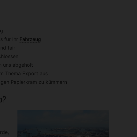
ig
 für Ihr
Fahrzeug
nd fair
chlossen
n uns abgeholt
dem Thema Export aus
stigen Papierkram zu kümmern
o?
rde,